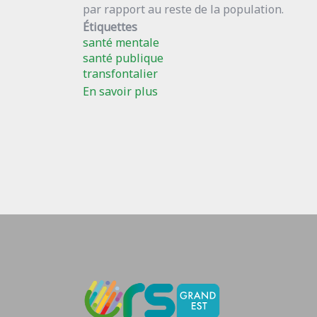
par rapport au reste de la population.
Étiquettes
santé mentale
santé publique
transfontalier
En savoir plus
sur
Le
10
octobre
2025,
Journée
mondiale
de
la
santé
mentale