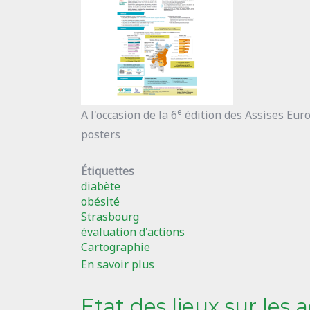
e
A l'occasion de la 6
édition des Assises Euro
posters
Étiquettes
diabète
obésité
Strasbourg
évaluation d'actions
Cartographie
En savoir plus
sur
Posters
Etat des lieux sur les
présentés