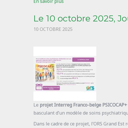
En savoir plus
sur
Etat
Le 10 octobre 2025, J
des
lieux
10 OCTOBRE 2025
sur
les
addictions
en
Meuse
-
Mise
à
jour
Le
projet Interreg Franco-belge PSICOCAP+
des
basculant d’un modèle de soins psychiatriqu
données
quantitatives
Dans le cadre de ce projet, l’ORS Grand Est 