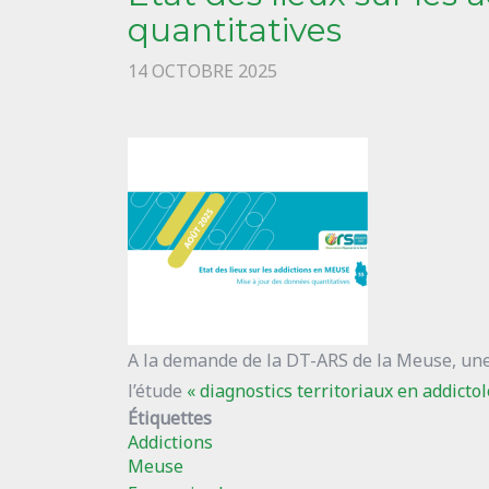
lors
quantitatives
des
14 OCTOBRE 2025
6èmes
Assises
Européennes
du
Sport
Santé
sur
Ordonnance
A la demande de la DT-ARS de la Meuse, une 
l’étude
« diagnostics territoriaux en addictol
Étiquettes
Addictions
Meuse