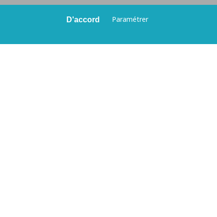
tre nom
Paramétrer
D'accord
tre adresse de courriel
jet
essage
J'ai lu et j'accepte
 conditions d'utilisations de mes données personnelles
inies dans
la politique de confidentialité du site
.