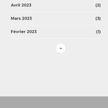
Avril 2023
(2)
Mars 2023
(3)
Février 2023
(1)
Pagination
Page
Page
‹‹
››
Précédente
Suivante