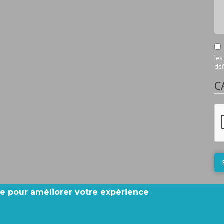
les
déf
C
ite pour améliorer votre expérience