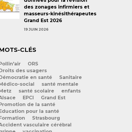
données pour la révision
des zonages infirmiers et
masseurs-kinésithérapeutes
Grand Est 2026
19 JUIN 2026
MOTS-CLÉS
Pollin'air
ORS
Droits des usagers
Démocratie en santé
Sanitaire
Médico-social
santé mentale
Metz
santé scolaire
enfants
Alsace
EPCI
Grand Est
Promotion de la santé
Education pour la santé
Formation
Strasbourg
Accident vasculaire cérébral
grippe
vaccination