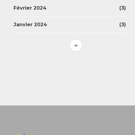
Février 2024
(3)
Janvier 2024
(3)
Pagination
Page
Page
‹‹
››
Précédente
Suivante