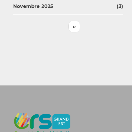
Novembre 2025
(3)
Pagination
Page
››
Suivante