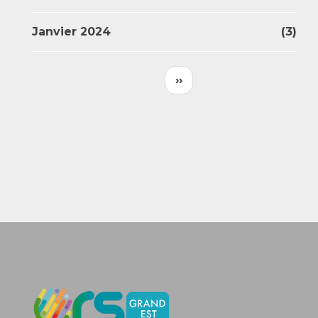
Janvier 2024
(3)
Pagination
Page
Page
‹‹
››
Précédente
Suivante